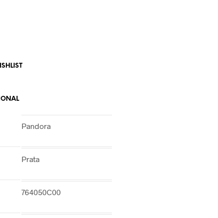
SHLIST
IONAL
Pandora
Prata
764050C00