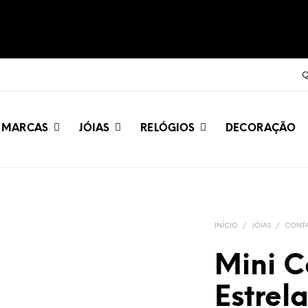
Q
MARCAS
JÓIAS
RELÓGIOS
DECORAÇÃO
INÍCIO
/
JÓIAS
/
CONT
Mini C
Estrel