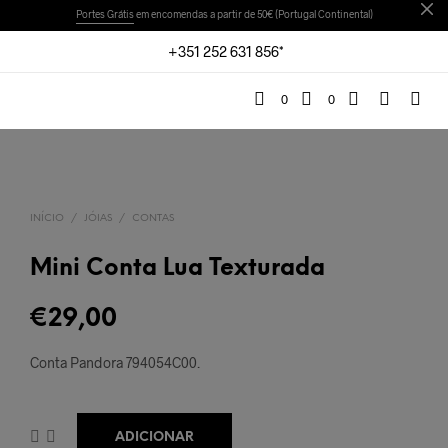
Portes Grátis
em encomendas a partir de 50€ (Portugal Continental)
+351 252 631 856*
0
0
INÍCIO
/
JÓIAS
/
CONTAS
Mini Conta Lua Texturada
€
29,00
Conta Pandora 794054C00.
ADICIONAR