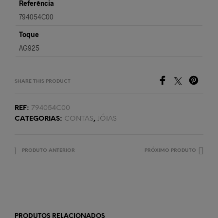
Referência
794054C00
Toque
AG925
SHARE THIS PRODUCT
REF:
794054C00
CATEGORIAS:
CONTAS
,
JÓIAS
PRODUTO ANTERIOR
PRÓXIMO PRODUTO
PRODUTOS RELACIONADOS