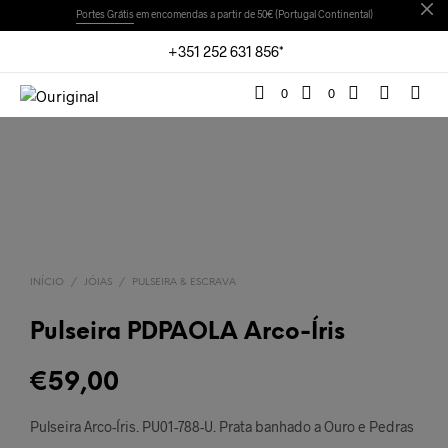
Portes Grátis
em encomendas a partir de 50€ (Portugal Continental)
+351 252 631 856*
0
0
INÍCIO
/
JÓIAS
/
PULSEIRA & ESCRAVA
Pulseira PDPAOLA Arco-Íris
€
59,00
Pulseira Arco-Íris. PU01-788-U. Prata banhado a Ouro e Pedras