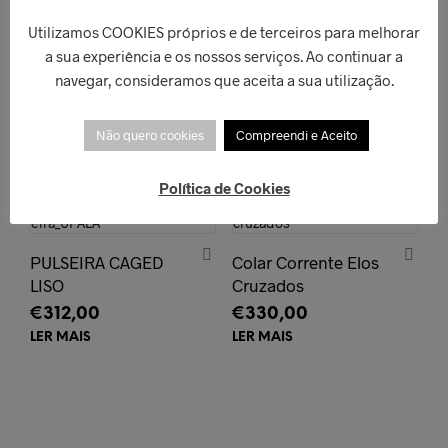
Brincos Euphoria
Relógio Slim Cinza
PDPAOLA
Utilizamos COOKIES próprios e de terceiros para melhorar
Aço IP D.Rosa
€
79,00
a sua experiência e os nossos serviços. Ao continuar a
M.Mila.
navegar, consideramos que aceita a sua utilização.
LER MAIS
€
169,00
ADICIONAR
Não quero cookies
Compreendi e Aceito
Política de Cookies
ESGOTADO!
ESGOTADO!
PULSEIRA CAGED
Colar Corrente Elos
LISO
Cruzados
€
312,00
€
330,00
LER MAIS
LER MAIS