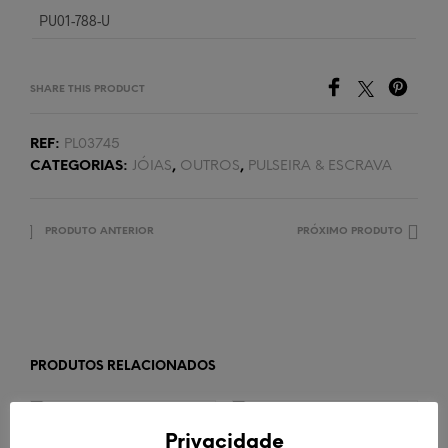
PU01-788-U
SHARE THIS PRODUCT
REF:
PL03745
CATEGORIAS:
JÓIAS
,
OUTROS
,
PULSEIRA & ESCRAVA
PRODUTO ANTERIOR
PRÓXIMO PRODUTO
PRODUTOS RELACIONADOS
ESGOTADO!
Privacidade