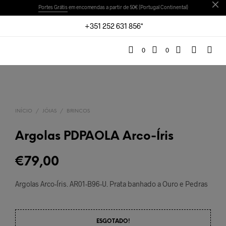
Portes Grátis
em encomendas a partir de 50€ (Portugal Continental)
+351 252 631 856*
0
0
INÍCIO
/
JÓIAS
/
BRINCOS
Argolas PDPAOLA Arco-Íris
€
79,00
Argolas Arco-Íris. AR01-B96-U. Prata banhado a Ouro e Pedras
ESGOTADO!