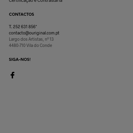
Certificação e Contrastaria
CONTACTOS
T.
252 631 856*
contacto@ouriginal.com.pt
Largo dos Artistas, nº 13
4480-710 Vila do Conde
SIGA-NOS!