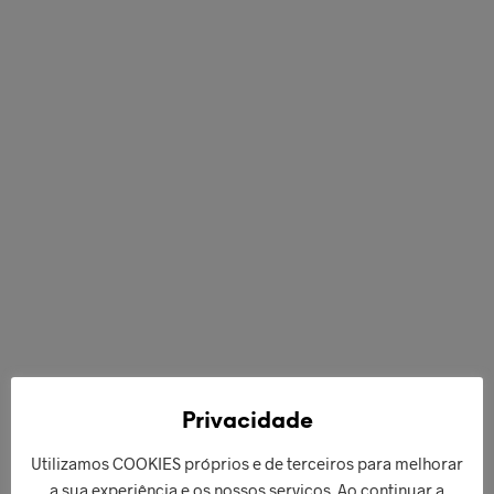
€
128,00
€
128,00
ADICIONAR
ADICIONAR
Privacidade
Utilizamos COOKIES próprios e de terceiros para melhorar
a sua experiência e os nossos serviços. Ao continuar a