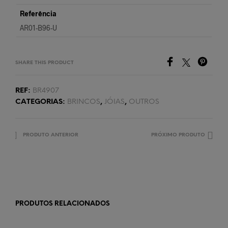
Referência
AR01-B96-U
SHARE THIS PRODUCT
REF:
BR4907
CATEGORIAS:
BRINCOS
,
JÓIAS
,
OUTROS
PRODUTO ANTERIOR
PRÓXIMO PRODUTO
PRODUTOS RELACIONADOS