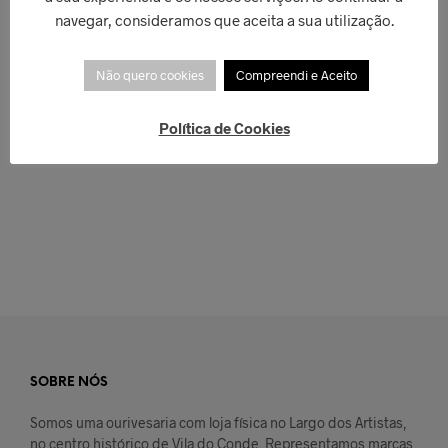
navegar, consideramos que aceita a sua utilização.
Não quero cookies
Compreendi e Aceito
€
169,00
Política de Cookies
€
169,00
ADICIONAR
LER MAIS
SOBRE NÓS
Somos uma ourivesaria com loja física no Largo dos Artistas,
no centro histórico de Vila do Conde. Representamos marcas