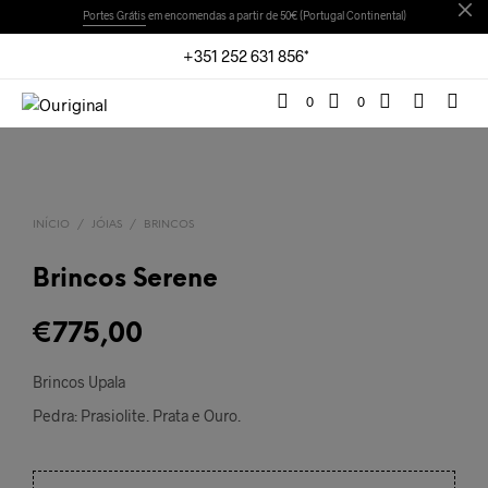
Portes Grátis
em encomendas a partir de 50€ (Portugal Continental)
+351 252 631 856*
0
0
INÍCIO
/
JÓIAS
/
BRINCOS
Brincos Serene
€
775,00
Brincos Upala
Pedra: Prasiolite. Prata e Ouro.