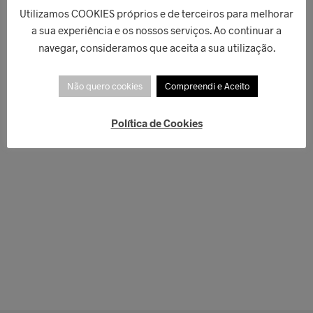
Utilizamos COOKIES próprios e de terceiros para melhorar
a sua experiência e os nossos serviços. Ao continuar a
€
110,00
navegar, consideramos que aceita a sua utilização.
€
70,00
LER MAIS
ADICIONAR
Não quero cookies
Compreendi e Aceito
Política de Cookies
€
79,00
€
312,00
LER MAIS
LER MAIS