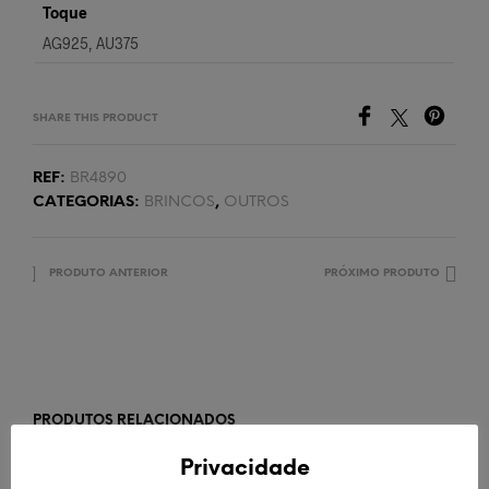
Toque
AG925, AU375
SHARE THIS PRODUCT
REF:
BR4890
CATEGORIAS:
BRINCOS
,
OUTROS
PRODUTO ANTERIOR
PRÓXIMO PRODUTO
PRODUTOS RELACIONADOS
Privacidade