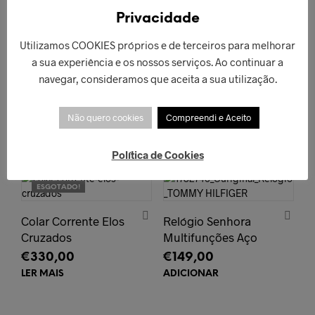
Privacidade
ESGOTADO!
Utilizamos COOKIES próprios e de terceiros para melhorar
Colar de Osso
a sua experiência e os nossos serviços. Ao continuar a
PULSEIRA CAGED
€
128,00
navegar, consideramos que aceita a sua utilização.
LISO
ADICIONAR
€
312,00
Não quero cookies
Compreendi e Aceito
LER MAIS
Política de Cookies
ESGOTADO!
Colar Corrente Elos
Relógio Senhora
Cruzados
Multifunções Aço
€
330,00
€
149,00
LER MAIS
ADICIONAR