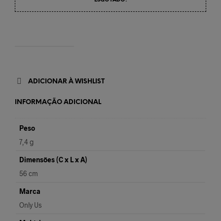
ESGOTADO!
ADICIONAR À WISHLIST
INFORMAÇÃO ADICIONAL
Peso
7,4 g
Dimensões (C x L x A)
56 cm
Marca
Only Us