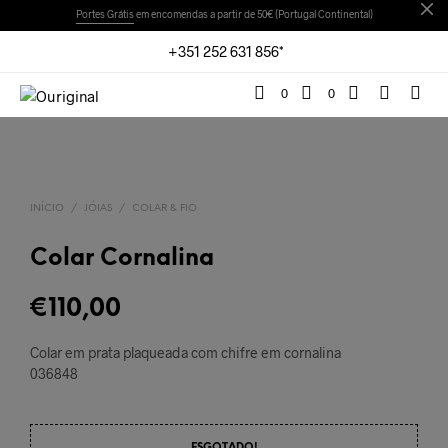
Portes Grátis
em encomendas a partir de 50€ (Portugal Continental)
+351 252 631 856*
0
0
INÍCIO
/
JÓIAS
/
COLAR & FIO
Colar Cornalina
€
110,00
Colar em prata plaqueada com chifre em cornalina
036848