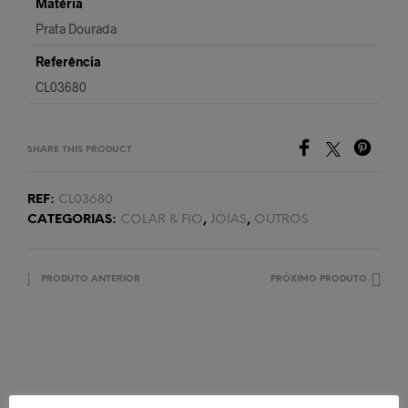
Matéria
Prata Dourada
Referência
CL03680
SHARE THIS PRODUCT
REF:
CL03680
CATEGORIAS:
COLAR & FIO
,
JÓIAS
,
OUTROS
PRODUTO ANTERIOR
PRÓXIMO PRODUTO
PRODUTOS RELACIONADOS