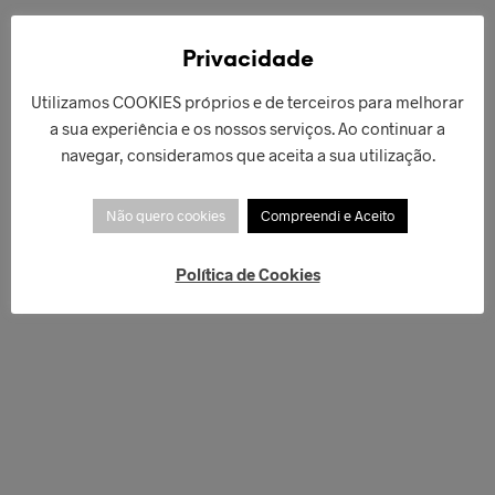
€
312,00
€
179,00
LER MAIS
Privacidade
ADICIONAR
Utilizamos COOKIES próprios e de terceiros para melhorar
a sua experiência e os nossos serviços. Ao continuar a
navegar, consideramos que aceita a sua utilização.
Não quero cookies
Compreendi e Aceito
Política de Cookies
€
128,00
€
129,00
ADICIONAR
LER MAIS