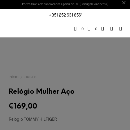
Portes Grátis
em encomendas a partir de 50€ (Portugal Continental)
+351 252 631 856*
0
0
INÍCIO
/
OUTROS
Relógio Mulher Aço
€
169,00
Relógio TOMMY HILFIGER