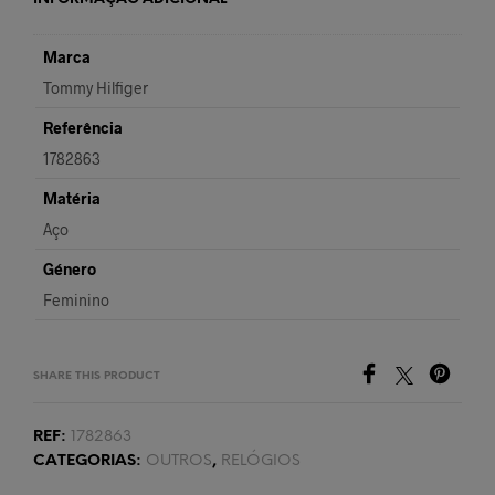
Marca
Tommy Hilfiger
Referência
1782863
Matéria
Aço
Género
Feminino
SHARE THIS PRODUCT
REF:
1782863
CATEGORIAS:
OUTROS
,
RELÓGIOS