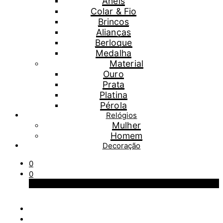
Anéis
Colar & Fio
Brincos
Alianças
Berloque
Medalha
Material
Ouro
Prata
Platina
Pérola
Relógios
Mulher
Homem
Decoração
0
0
Carrinho