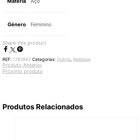
Matéria
Aço
Género
Feminino
Share this product
REF:
1782862
Categorias:
Outros
,
Relógios
Produto Anterior
Próximo produto
Produtos Relacionados