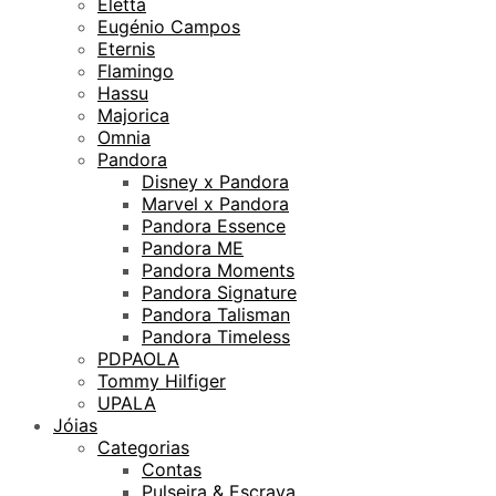
Eletta
Eugénio Campos
Eternis
Flamingo
Hassu
Majorica
Omnia
Pandora
Disney x Pandora
Marvel x Pandora
Pandora Essence
Pandora ME
Pandora Moments
Pandora Signature
Pandora Talisman
Pandora Timeless
PDPAOLA
Tommy Hilfiger
UPALA
Jóias
Categorias
Contas
Pulseira & Escrava