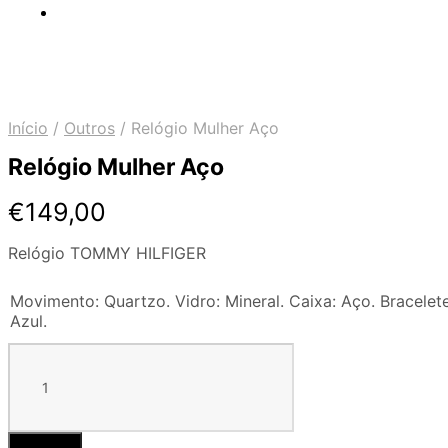
Início
/
Outros
/
Relógio Mulher Aço
Relógio Mulher Aço
€
149,00
Relógio TOMMY HILFIGER
Movimento: Quartzo. Vidro: Mineral. Caixa: Aço. Bracelet
Azul.
Quantidade
de
Relógio
Mulher
Aço
Adicionar